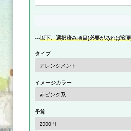
---
以下、選択済み項目(必要があれば変更
タイプ
イメージカラー
予算