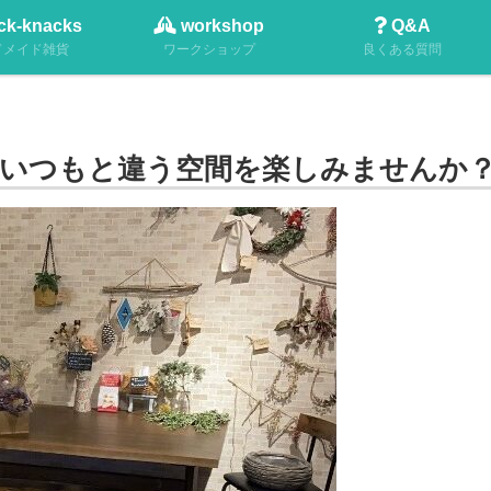
お花の定期便を始めました⋙詳細
ck-knacks
workshop
Q&A
ドメイド雑貨
ワークショップ
良くある質問
いつもと違う空間を楽しみませんか