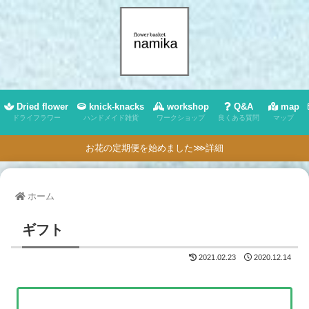
Dried flower
knick-knacks
workshop
Q&A
map
ドライフラワー
ハンドメイド雑貨
ワークショップ
良くある質問
マップ
お花の定期便を始めました⋙詳細
ホーム
ギフト
2021.02.23
2020.12.14